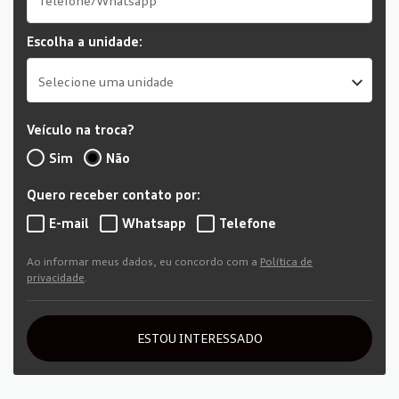
Escolha a unidade:
Selecione uma unidade
Veículo na troca?
Sim
Não
Quero receber contato por:
E-mail
Whatsapp
Telefone
Ao informar meus dados, eu concordo com a
Política de
privacidade
.
ESTOU INTERESSADO