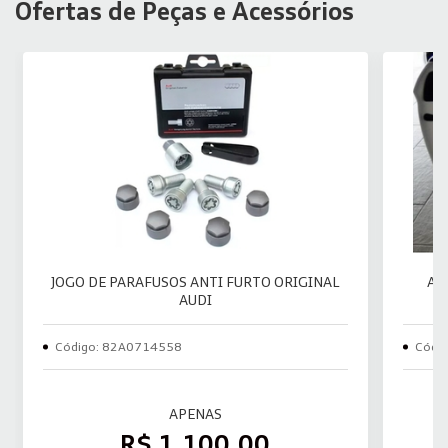
Ofertas de Peças e Acessórios
JOGO DE PARAFUSOS ANTI FURTO ORIGINAL
AU
AUDI
Código: 82A0714558
Códi
APENAS
R$ 1.100,00