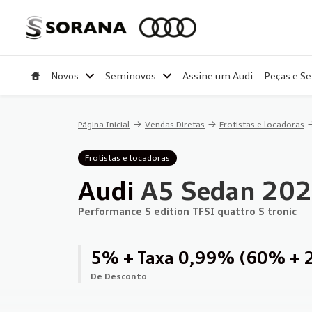
Novos
Seminovos
Assine um Audi
Peças e Se
Página Inicial
Vendas Diretas
Frotistas e locadoras
Frotistas e locadoras
Audi
A5 Sedan 20
Performance S edition TFSI quattro S tronic
5% + Taxa 0,99% (60% + 
de Desconto