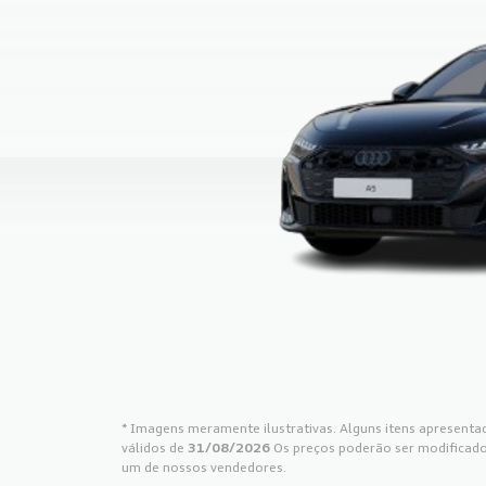
* Imagens meramente ilustrativas. Alguns itens apresentad
válidos de
31/08/2026
Os preços poderão ser modificado
um de nossos vendedores.