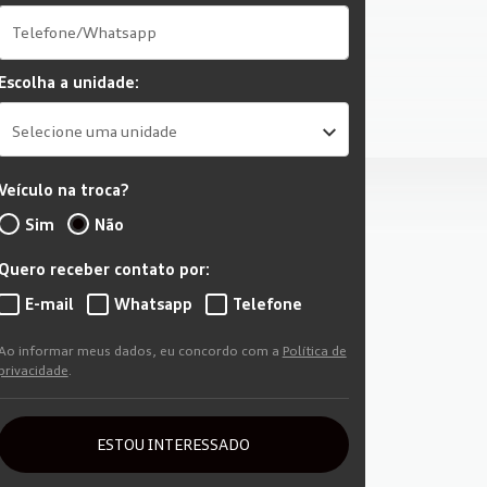
Escolha a unidade:
Selecione uma unidade
Veículo na troca?
Sim
Não
Quero receber contato por:
E-mail
Whatsapp
Telefone
Ao informar meus dados, eu concordo com a
Política de
privacidade
.
ESTOU INTERESSADO