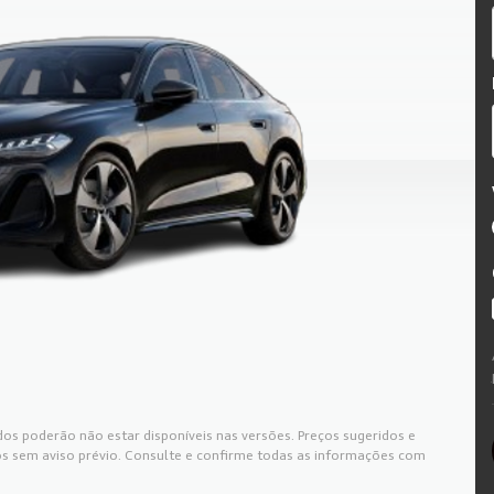
os poderão não estar disponíveis nas versões. Preços sugeridos e
s sem aviso prévio. Consulte e confirme todas as informações com