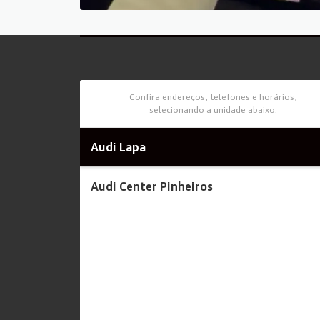
Confira endereços, telefones e horários,
selecionando a unidade abaixo:
Audi Lapa
Audi Center Pinheiros