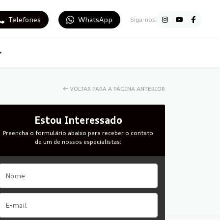
Telefones
WhatsApp
Siga-nos:
←
VOLTAR PARA A PÁGINA ANTERIOR
Estou Interessado
Preencha o formulário abaixo para receber o contato
de um de nossos especialistas: