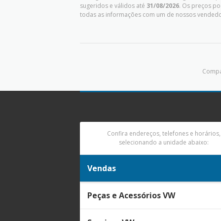
sugeridos e válidos até
31/08/2026
. Os preços po
todas as informações com um de nossos vendedo
Compar
Confira endereços, telefones e horários,
selecionando a unidade abaixo:
Vendas
Peças e Acessórios VW