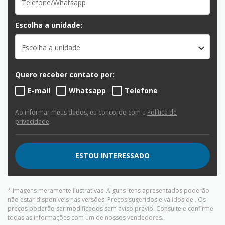
Escolha a unidade:
Escolha a unidade
Quero receber contato por:
E-mail
Whatsapp
Telefone
Ao informar meus dados, eu concordo com a
Política de
privacidade
.
ESTOU INTERESSADO
* Imagens meramente ilustrativas. Alguns itens apresentados poderão
não estar disponíveis nas versões. Preços sugeridos e válidos de
. Os
preços poderão ser modificados sem aviso prévio. Consulte e confirme
todas as informações com um de nossos vendedores.