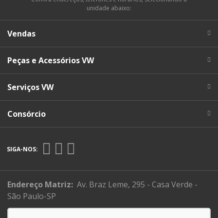
unidade abaixo:
Vendas
Peças e Acessórios VW
Serviços VW
Consórcio
SIGA-NOS:
Endereço Matriz:
Av. Braz Leme, 295 - Casa Verde -
São Paulo-SP
Sistema de informações de Créditos (SCR)