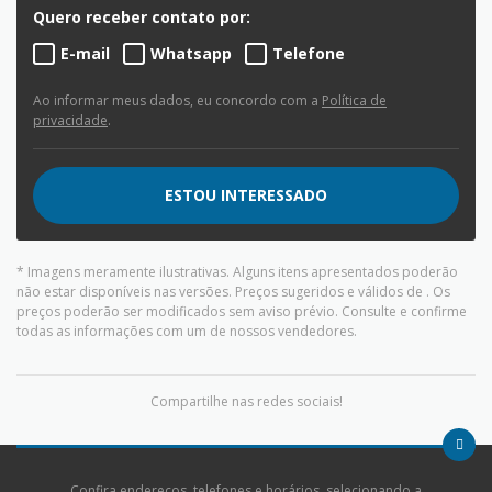
Quero receber contato por:
E-mail
Whatsapp
Telefone
Ao informar meus dados, eu concordo com a
Política de
privacidade
.
ESTOU INTERESSADO
* Imagens meramente ilustrativas. Alguns itens apresentados poderão
não estar disponíveis nas versões. Preços sugeridos e válidos de
. Os
preços poderão ser modificados sem aviso prévio. Consulte e confirme
todas as informações com um de nossos vendedores.
Compartilhe nas redes sociais!
Confira endereços, telefones e horários, selecionando a