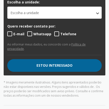
Escolha a unidade:
Escolha a unidade
Quero receber contato por:
E-mail
Whatsapp
Telefone
Ao informar meus dados, eu concordo com a
Política de
privacidade
.
ESTOU INTERESSADO
* Imagens meramente ilustrativas. Alguns itens apresentados poderão
não estar disponíveis nas versões. Preços sugeridos e válidos de
. Os
preços poderão ser modificados sem aviso prévio. Consulte e confirme
todas as informações com um de nossos vendedores.