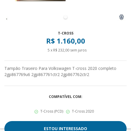
T-CROSS
R$ 1.160,00
5 x R$ 232,00 sem juros
Tampão Traseiro Para Volkswagen T-cross 2020 completo
2gp867769u6 2gp867761ctr2 2gp867762ctr2
COMPATÍVEL COM:
T-Cross (PCD)
T-Cross 2020
ESTOU INTERESSADO