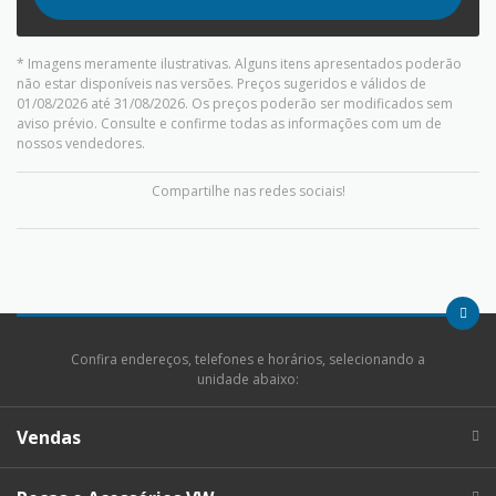
* Imagens meramente ilustrativas. Alguns itens apresentados poderão
não estar disponíveis nas versões. Preços sugeridos e válidos de
01/08/2026 até 31/08/2026. Os preços poderão ser modificados sem
aviso prévio. Consulte e confirme todas as informações com um de
nossos vendedores.
Compartilhe nas redes sociais!
Confira endereços, telefones e horários, selecionando a
unidade abaixo:
Vendas