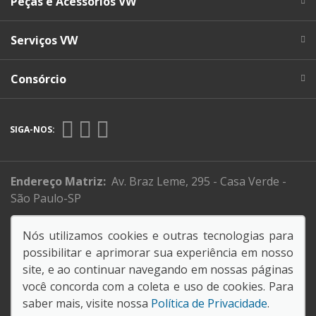
Peças e Acessórios VW
Serviços VW
Consórcio
SIGA-NOS:
Endereço Matriz:
Av. Braz Leme, 295 - Casa Verde -
São Paulo-SP
Sistema de informações de Créditos (SCR)
Nós utilizamos cookies e outras tecnologias para
Código de Conduta e Ética
possibilitar e aprimorar sua experiência em nosso
site, e ao continuar navegando em nossas páginas
você concorda com a coleta e uso de cookies. Para
61.088.795/0001-26
saber mais, visite nossa
Política de Privacidade
.
SORANA COMERCIAL E IMPORTADORA LTDA