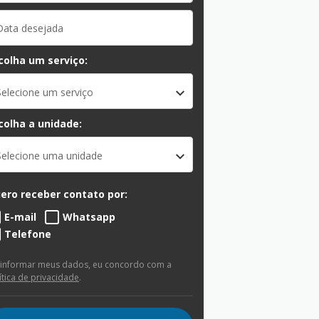
colha um serviço:
Selecione um serviço
colha a unidade:
Selecione uma unidade
ero receber contato por:
E-mail
Whatsapp
Telefone
 informar meus dados, eu concordo com a
ítica de privacidade
.