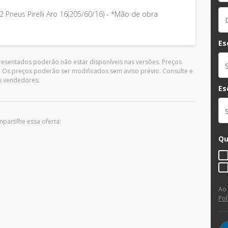
t 2 Pneus Pirelli Aro 16(205/60/16) - *Mão de obra
Es
presentados poderão não estar disponíveis nas versões. Preços
. Os preços poderão ser modificados sem aviso prévio. Consulte e
s vendedores.
Es
partilhe essa oferta:
Qu
Ao
Pol