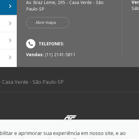
Ve
Av. Braz Leme, 295 - Casa Verde - São
Sáb
Paulo-SP
Abrir mapa
TELEFONES:
Vendas:
(11) 2141-5811
- Casa Verde - São Paulo-SP
ilitar e aprimorar sua experiência em nosso site, e ao
reservados.