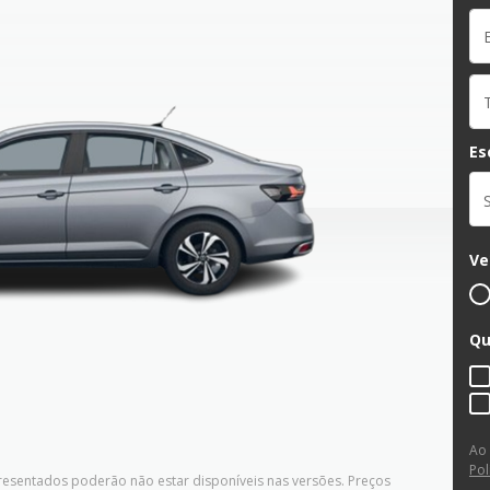
Es
Ve
Qu
Ao
Pol
presentados poderão não estar disponíveis nas versões. Preços