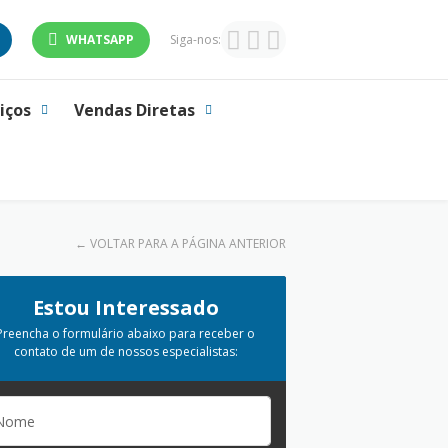
WHATSAPP
Siga-nos:
iços
Vendas Diretas
←
VOLTAR PARA A PÁGINA ANTERIOR
Estou Interessado
Preencha o formulário abaixo para receber o
contato de um de nossos especialistas: