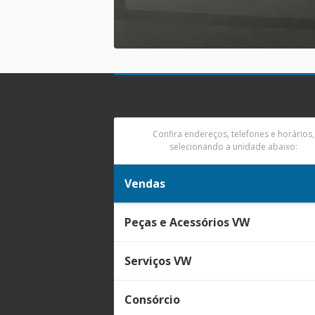
Confira endereços, telefones e horários,
selecionando a unidade abaixo:
Vendas
Peças e Acessórios VW
Serviços VW
Consórcio