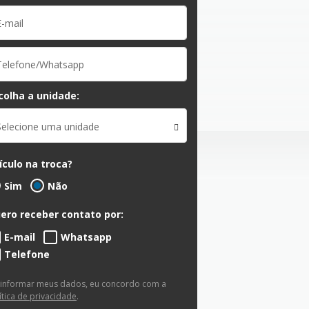
colha a unidade:
Selecione uma unidade
ículo na troca?
Sim
Não
ero receber contato por:
E-mail
Whatsapp
Telefone
 informar meus dados, eu concordo com a
ítica de privacidade
.