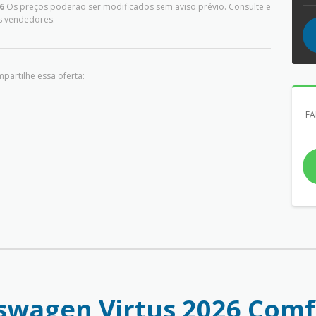
6
Os preços poderão ser modificados sem aviso prévio. Consulte e
s vendedores.
partilhe essa oferta:
FA
swagen Virtus 2026 Comf